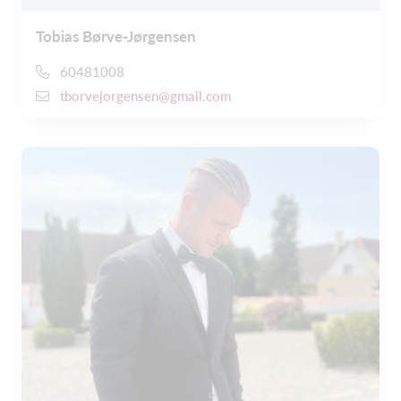
Tobias Børve-Jørgensen
60481008
tborvejorgensen@gmail.com