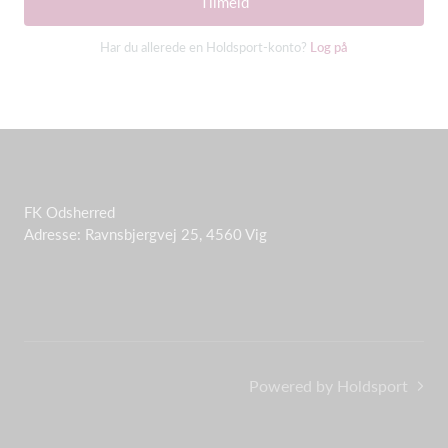
Tilmeld
Har du allerede en Holdsport-konto?
Log på
FK Odsherred
Adresse: Ravnsbjergvej 25, 4560 Vig
Powered by Holdsport