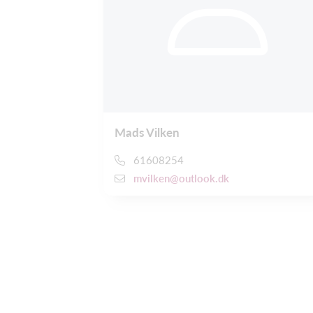
Mads Vilken
61608254
mvilken@outlook.dk