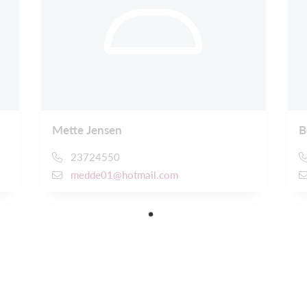
Mette Jensen
B
23724550
medde01@hotmail.com